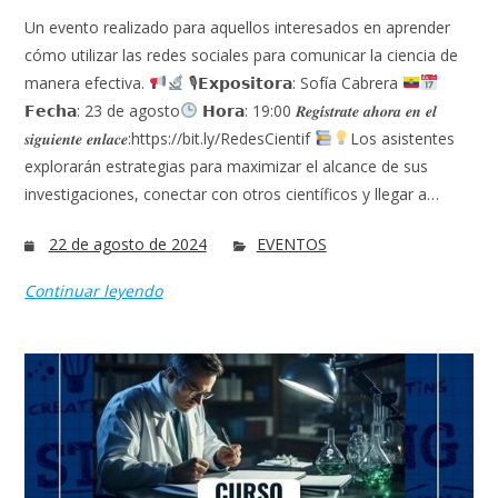
Un evento realizado para aquellos interesados en aprender
cómo utilizar las redes sociales para comunicar la ciencia de
manera efectiva.
🎙𝗘𝘅𝗽𝗼𝘀𝗶𝘁𝗼𝗿𝗮: Sofía Cabrera
𝗙𝗲𝗰𝗵𝗮: 23 de agosto
𝗛𝗼𝗿𝗮: 19:00 𝑹𝒆𝒈𝒊́𝒔𝒕𝒓𝒂𝒕𝒆 𝒂𝒉𝒐𝒓𝒂 𝒆𝒏 𝒆𝒍
𝒔𝒊𝒈𝒖𝒊𝒆𝒏𝒕𝒆 𝒆𝒏𝒍𝒂𝒄𝒆:https://bit.ly/RedesCientif
Los asistentes
explorarán estrategias para maximizar el alcance de sus
investigaciones, conectar con otros científicos y llegar a…
22 de agosto de 2024
EVENTOS
Continuar leyendo