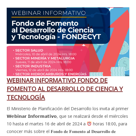
WEBINAR INFORMATIVO FONDO DE
FOMENTO AL DESARROLLO DE CIENCIA Y
TECNOLOGÍA
El Ministerio de Planificación del Desarrollo los invita al primer
𝗪𝗲𝗯𝗶𝗻𝗮𝗿 𝗜𝗻𝗳𝗼𝗿𝗺𝗮𝘁𝗶𝘃𝗼, que se realizará desde el miércoles
10 hasta el martes 16 de abril de 2024 a
horas 18:00, para
conocer más sobre el 𝐅𝐨𝐧𝐝𝐨 𝐝𝐞 𝐅𝐨𝐦𝐞𝐧𝐭𝐨 𝐚𝐥 𝐃𝐞𝐬𝐚𝐫𝐫𝐨𝐥𝐥𝐨 𝐝𝐞