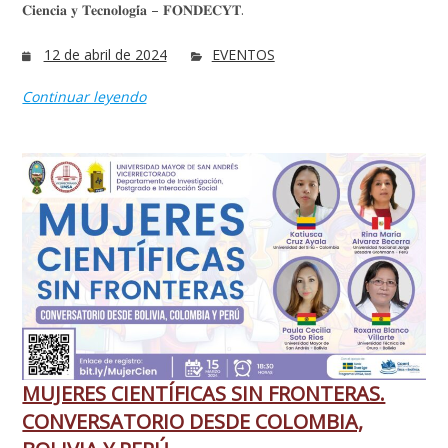
𝐂𝐢𝐞𝐧𝐜𝐢𝐚 𝐲 𝐓𝐞𝐜𝐧𝐨𝐥𝐨𝐠𝐢́𝐚 – 𝐅𝐎𝐍𝐃𝐄𝐂𝐘𝐓.
12 de abril de 2024
EVENTOS
Continuar leyendo
MUJERES CIENTÍFICAS SIN FRONTERAS.
CONVERSATORIO DESDE COLOMBIA,