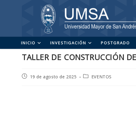
Ir
al
contenido
INICIO
INVESTIGACIÓN
POSTGRADO
TALLER DE CONSTRUCCIÓN DE
Publicación
Categoría
19 de agosto de 2025
EVENTOS
de
de
la
la
entrada:
entrada: