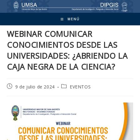
Ir
al
contenido
MENÚ
WEBINAR COMUNICAR
CONOCIMIENTOS DESDE LAS
UNIVERSIDADES: ¿ABRIENDO LA
CAJA NEGRA DE LA CIENCIA?
Publicación
Categoría
9 de julio de 2024
EVENTOS
de
de
la
la
entrada:
entrada: