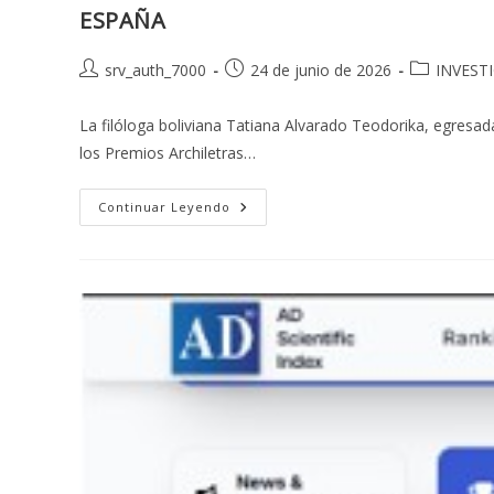
ESPAÑA
Autor
Publicación
Categoría
srv_auth_7000
24 de junio de 2026
INVEST
de
de
de
la
la
la
La filóloga boliviana Tatiana Alvarado Teodorika, egresa
entrada:
entrada:
entrada:
los Premios Archiletras…
ESCRITORA
Continuar Leyendo
BOLIVIANA
FORMADA
EN
LA
UMSA
GALARDONADA
EN
LOS
PREMIOS
ARCHILETRAS
DE
LA
LENGUA
2026
EN
ESPAÑA