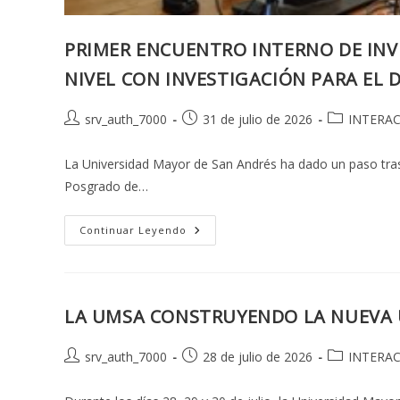
PRIMER ENCUENTRO INTERNO DE IN
NIVEL CON INVESTIGACIÓN PARA EL 
Autor
Publicación
Categoría
srv_auth_7000
31 de julio de 2026
INTERAC
de
de
de
la
la
la
La Universidad Mayor de San Andrés ha dado un paso trasce
entrada:
entrada:
entrada:
Posgrado de…
PRIMER
Continuar Leyendo
ENCUENTRO
INTERNO
DE
INVESTIGACIÓN
Y
POSGRADO
LA UMSA CONSTRUYENDO LA NUEVA 
DE
LA
UMSA
“ARTICULANDO
Autor
Publicación
Categoría
srv_auth_7000
28 de julio de 2026
INTERAC
FORMACIÓN
de
de
de
DE
CUARTO
la
la
la