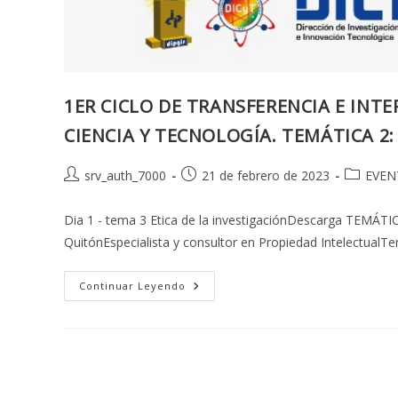
1ER CICLO DE TRANSFERENCIA E INT
CIENCIA Y TECNOLOGÍA. TEMÁTICA 2:
Autor
Publicación
Categorí
srv_auth_7000
21 de febrero de 2023
EVEN
de
de
de
la
la
la
Dia 1 - tema 3 Etica de la investigaciónDescarga TEMÁT
entrada:
entrada:
entrada:
QuitónEspecialista y consultor en Propiedad Intelectua
1ER
Continuar Leyendo
CICLO
DE
TRANSFERENCIA
E
INTERAPRENDIZAJE
DE
CONOCIMIENTOS
Y
BUENAS