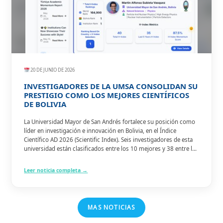
20 DE JUNIO DE 2026
INVESTIGADORES DE LA UMSA CONSOLIDAN SU
PRESTIGIO COMO LOS MEJORES CIENTÍFICOS
DE BOLIVIA
La Universidad Mayor de San Andrés fortalece su posición como
líder en investigación e innovación en Bolivia, en el Índice
Científico AD 2026 (Scientific Index). Seis investigadores de esta
universidad están clasificados entre los 10 mejores y 38 entre los
100 más destacados de Bolivia en el índice científico que utiliza
datos de Google Scholar para reconocer y ponderar a los
Leer noticia completa →
investigadores con alta productividad e impacto científico.
MAS NOTICIAS