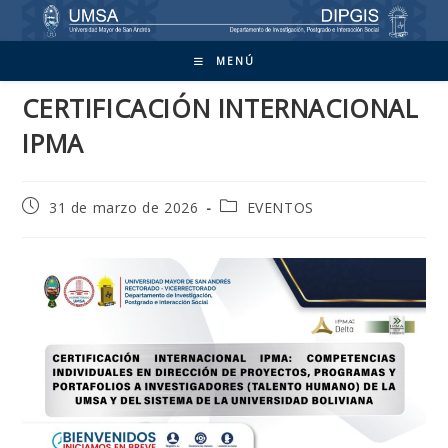
Ir
al
contenido
MENÚ
CERTIFICACIÓN INTERNACIONAL
IPMA
Publicación
Categoría
31 de marzo de 2026
EVENTOS
de
de
la
la
entrada:
entrada: