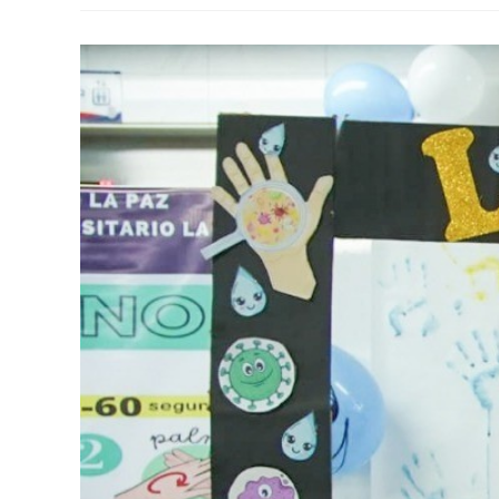
ALIADAS
PARA
ABORDAR
AMENAZAS
A
LA
SALUD
EN
LA
INTERFAZ
ANIMALES,
SERES
HUMANOS
Y
MEDIO
AMBIENTE