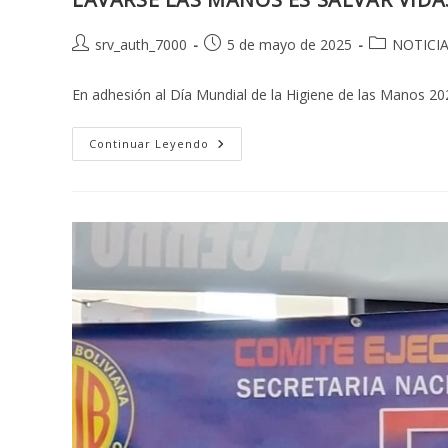
Autor
Publicación
Categoría
srv_auth_7000
5 de mayo de 2025
NOTICI
de
de
de
la
la
la
En adhesión al Día Mundial de la Higiene de las Manos 2
entrada:
entrada:
entrada:
LAVARSE
Continuar Leyendo
LAS
MANOS
ES
SALVAR
VIDAS