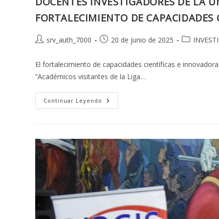
DOCENTES INVESTIGADORES DE LA U
FORTALECIMIENTO DE CAPACIDADES C
Autor
Publicación
Categoría
srv_auth_7000
20 de junio de 2025
INVEST
de
de
de
la
la
la
El fortalecimiento de capacidades científicas e innovador
entrada:
entrada:
entrada:
“Académicos visitantes de la Liga…
DOCENTES
Continuar Leyendo
INVESTIGADORES
DE
LA
UMSA
INVITADOS
A
PARTICIPAR
EN
LA
CONVOCATORIA
PARA
EL
FORTALECIMIENTO
DE
CAPACIDADES
CIENTÍFICAS
E