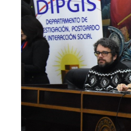
INNOVADORAS
EN
LA
UNIVERSIDAD
DE
HAINAN,
CHINA