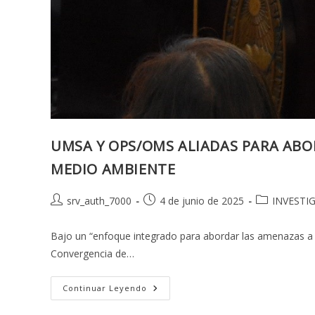
UMSA Y OPS/OMS ALIADAS PARA ABO
MEDIO AMBIENTE
Autor
Publicación
Categoría
srv_auth_7000
4 de junio de 2025
INVESTI
de
de
de
la
la
la
Bajo un “enfoque integrado para abordar las amenazas a l
entrada:
entrada:
entrada:
Convergencia de…
UMSA
Continuar Leyendo
Y
OPS/OMS