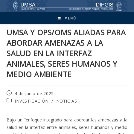
Ir
al
contenido
MENÚ
UMSA Y OPS/OMS ALIADAS PARA
ABORDAR AMENAZAS A LA
SALUD EN LA INTERFAZ
ANIMALES, SERES HUMANOS Y
MEDIO AMBIENTE
Publicación
4 de junio de 2025
de
Categoría
INVESTIGACIÓN
/
NOTICIAS
la
de
entrada:
la
entrada:
Bajo un “enfoque integrado para abordar las amenazas a la
salud en la interfaz entre animales, seres humanos y medio