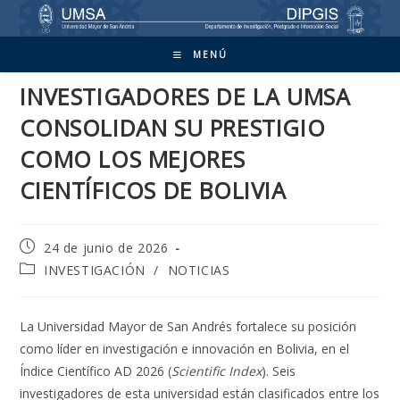
Ir
al
contenido
MENÚ
INVESTIGADORES DE LA UMSA
CONSOLIDAN SU PRESTIGIO
COMO LOS MEJORES
CIENTÍFICOS DE BOLIVIA
Publicación
24 de junio de 2026
de
Categoría
INVESTIGACIÓN
/
NOTICIAS
la
de
entrada:
la
entrada:
La Universidad Mayor de San Andrés fortalece su posición
como líder en investigación e innovación en Bolivia, en el
Índice Científico AD 2026 (
Scientific Index
). Seis
investigadores de esta universidad están clasificados entre los