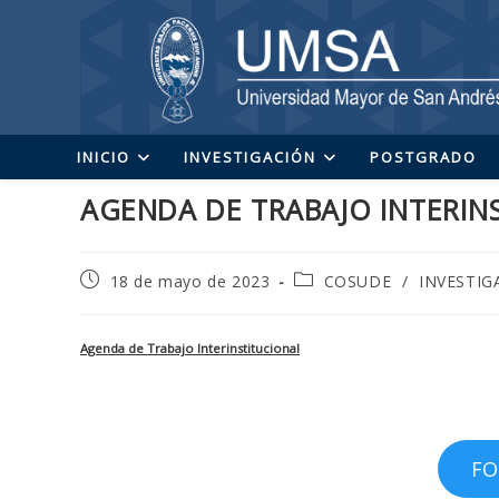
Ir
al
contenido
INICIO
INVESTIGACIÓN
POSTGRADO
AGENDA DE TRABAJO INTERIN
Publicación
Categoría
18 de mayo de 2023
COSUDE
/
INVESTIG
de
de
la
la
entrada:
entrada:
Agenda de Trabajo Interinstitucional
FO