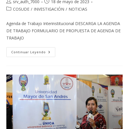
Autor
Publicación
srv_auth_7000
18 de mayo de 2023
de
de
Categoría
COSUDE
/
INVESTIGACIÓN
/
NOTICIAS
la
la
de
entrada:
entrada:
la
Agenda de Trabajo Interinstitucional DESCARGA LA AGENDA
entrada:
DE TRABAJO FORMULARIO DE PROPUESTA DE AGENDA DE
TRABAJO
AGENDA
Continuar Leyendo
DE
TRABAJO
INTERINSTITUCIONAL