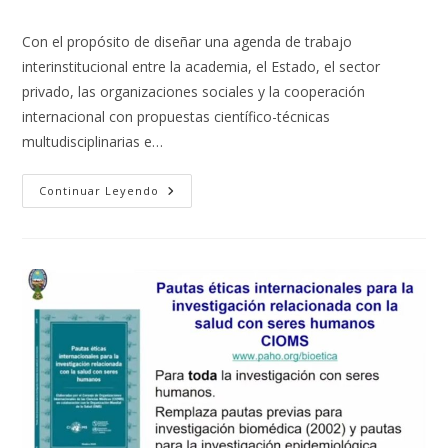
la
la
de
entrada:
entrada:
la
Con el propósito de diseñar una agenda de trabajo
entrada:
interinstitucional entre la academia, el Estado, el sector
privado, las organizaciones sociales y la cooperación
internacional con propuestas científico-técnicas
multudisciplinarias e…
UNA
Continuar Leyendo
CRISIS
ES
UNA
OPORTUNIDAD
Y
REQUIERE
LA
UNIDAD
DE
ESFUERZOS