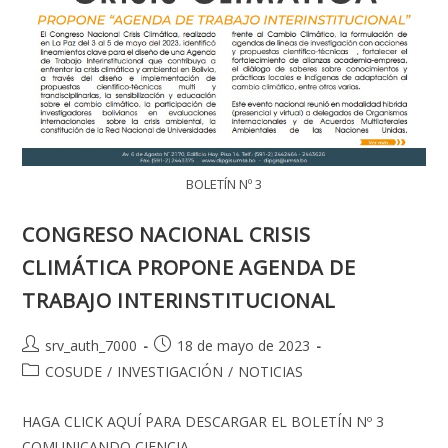
BOLETÍN Nº 3
CONGRESO NACIONAL CRISIS
CLIMÁTICA PROPONE AGENDA DE
TRABAJO INTERINSTITUCIONAL
Autor
Publicación
srv_auth_7000
18 de mayo de 2023
de
de
Categoría
COSUDE
/
INVESTIGACIÓN
/
NOTICIAS
la
la
de
entrada:
entrada:
la
HAGA CLICK AQUÍ PARA DESCARGAR EL BOLETÍN Nº 3
entrada:
COMUNICANDO CIENCIA