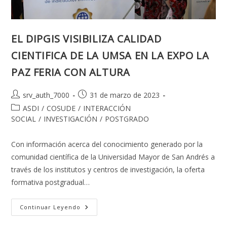
EL DIPGIS VISIBILIZA CALIDAD
CIENTIFICA DE LA UMSA EN LA EXPO LA
PAZ FERIA CON ALTURA
Autor
Publicación
srv_auth_7000
31 de marzo de 2023
de
de
Categoría
ASDI
/
COSUDE
/
INTERACCIÓN
la
la
de
SOCIAL
/
INVESTIGACIÓN
/
POSTGRADO
entrada:
entrada:
la
entrada:
Con información acerca del conocimiento generado por la
comunidad científica de la Universidad Mayor de San Andrés a
través de los institutos y centros de investigación, la oferta
formativa postgradual…
EL
Continuar Leyendo
DIPGIS
VISIBILIZA