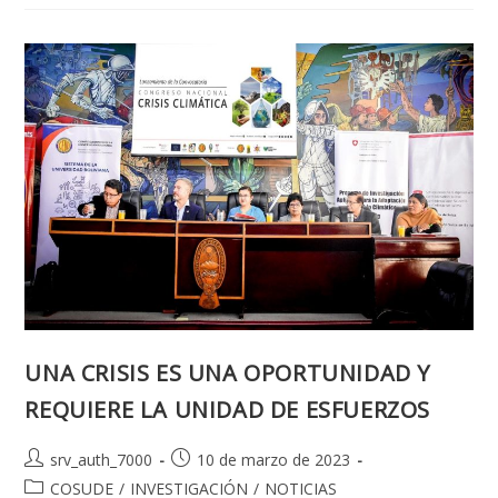
CALIDAD
CIENTIFICA
DE
LA
UMSA
EN
LA
EXPO
LA
PAZ
FERIA
CON
ALTURA
UNA CRISIS ES UNA OPORTUNIDAD Y
REQUIERE LA UNIDAD DE ESFUERZOS
Autor
Publicación
srv_auth_7000
10 de marzo de 2023
de
de
Categoría
COSUDE
/
INVESTIGACIÓN
/
NOTICIAS