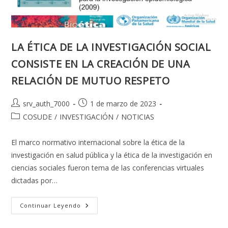
LA ÉTICA DE LA INVESTIGACIÓN SOCIAL
CONSISTE EN LA CREACIÓN DE UNA
RELACIÓN DE MUTUO RESPETO
Autor
Publicación
srv_auth_7000
1 de marzo de 2023
de
de
Categoría
COSUDE
/
INVESTIGACIÓN
/
NOTICIAS
la
la
de
entrada:
entrada:
la
El marco normativo internacional sobre la ética de la
entrada:
investigación en salud pública y la ética de la investigación en
ciencias sociales fueron tema de las conferencias virtuales
dictadas por…
LA
Continuar Leyendo
ÉTICA
DE
LA