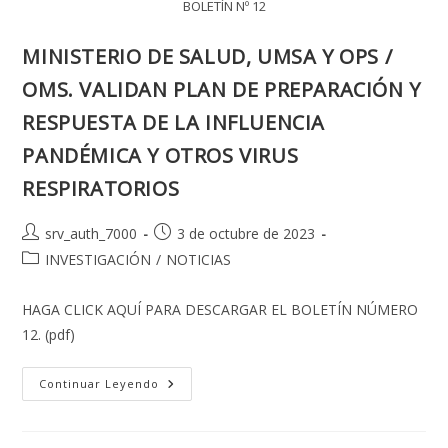
BOLETÍN Nº 12
MINISTERIO DE SALUD, UMSA Y OPS /
OMS. VALIDAN PLAN DE PREPARACIÓN Y
RESPUESTA DE LA INFLUENCIA
PANDÉMICA Y OTROS VIRUS
RESPIRATORIOS
Autor
Publicación
srv_auth_7000
3 de octubre de 2023
de
de
Categoría
INVESTIGACIÓN
/
NOTICIAS
la
la
de
entrada:
entrada:
la
HAGA CLICK AQUÍ PARA DESCARGAR EL BOLETÍN NÚMERO
entrada:
12. (pdf)
MINISTERIO
Continuar Leyendo
DE
SALUD,
UMSA
Y