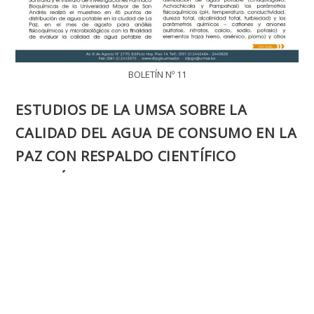
BOLETÍN Nº 11
ESTUDIOS DE LA UMSA SOBRE LA
CALIDAD DEL AGUA DE CONSUMO EN LA
PAZ CON RESPALDO CIENTÍFICO
EFECTÚAN RECOMENDACIONES PARA
EPSAS Y LA POBLACIÓN
Autor
Publicación
srv_auth_7000
29 de septiembre de 2023
de
de
Categoría
INVESTIGACIÓN
/
NOTICIAS
la
la
de
entrada:
entrada:
la
HAGA CLICK AQUÍ PARA DESCARGAR EL BOLETIN
entrada:
COMUNICANDO CIENCIA Nº 11