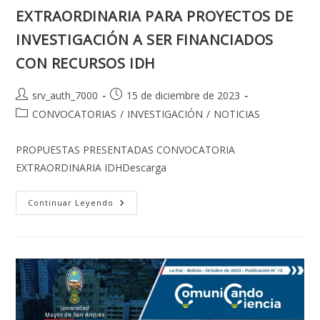
EXTRAORDINARIA PARA PROYECTOS DE
INVESTIGACIÓN A SER FINANCIADOS
CON RECURSOS IDH
Autor
Publicación
srv_auth_7000
15 de diciembre de 2023
de
de
Categoría
CONVOCATORIAS
/
INVESTIGACIÓN
/
NOTICIAS
la
la
de
entrada:
entrada:
la
PROPUESTAS PRESENTADAS CONVOCATORIA
entrada:
EXTRAORDINARIA IDHDescarga
RESULTADOS
Continuar Leyendo
DE
PROPUESTAS
PRESENTADAS
A
LA
CONVOCATORIA
EXTRAORDINARIA
PARA
PROYECTOS
DE
INVESTIGACIÓN