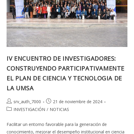
IV ENCUENTRO DE INVESTIGADORES:
CONSTRUYENDO PARTICIPATIVAMENTE
EL PLAN DE CIENCIA Y TECNOLOGIA DE
LA UMSA
Autor
Publicación
srv_auth_7000
21 de noviembre de 2024
de
de
Categoría
INVESTIGACIÓN
/
NOTICIAS
la
la
de
entrada:
entrada:
la
Facilitar un entorno favorable para la generación de
entrada:
conocimiento, mejorar el desempeño institucional en ciencia