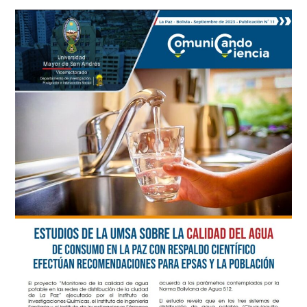
OPS
/
OMS.
VALIDAN
PLAN
DE
PREPARACIÓN
Y
RESPUESTA
DE
LA
INFLUENCIA
PANDÉMICA
Y
OTROS
VIRUS
RESPIRATORIOS