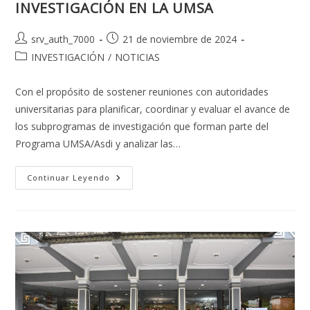
INVESTIGACIÓN EN LA UMSA
Autor
Publicación
srv_auth_7000
21 de noviembre de 2024
de
de
Categoría
INVESTIGACIÓN
/
NOTICIAS
la
la
de
entrada:
entrada:
la
Con el propósito de sostener reuniones con autoridades
entrada:
universitarias para planificar, coordinar y evaluar el avance de
los subprogramas de investigación que forman parte del
Programa UMSA/Asdi y analizar las…
CONSEJERA
Continuar Leyendo
DE
INVESTIGACIÓN
DE
ASDI
EVIDENCIA
PROGRESO
DE
LA
INVESTIGACIÓN
EN
LA
UMSA