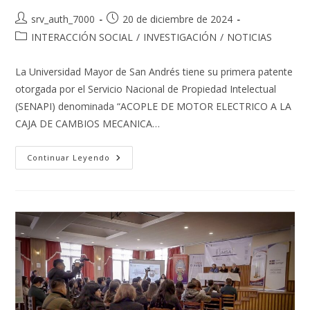
Autor
Publicación
srv_auth_7000
20 de diciembre de 2024
de
de
Categoría
INTERACCIÓN SOCIAL
/
INVESTIGACIÓN
/
NOTICIAS
la
la
de
entrada:
entrada:
la
La Universidad Mayor de San Andrés tiene su primera patente
entrada:
otorgada por el Servicio Nacional de Propiedad Intelectual
(SENAPI) denominada “ACOPLE DE MOTOR ELECTRICO A LA
CAJA DE CAMBIOS MECANICA…
LA
Continuar Leyendo
UMSA
OBTIENE
SU
PRIMERA
PATENTE
OTORGADA
POR
EL
SENAPI