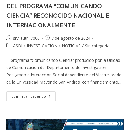
DEL PROGRAMA “COMUNICANDO
CIENCIA” RECONOCIDO NACIONAL E
INTERNACIONALMENTE
Autor
Publicación
srv_auth_7000
7 de agosto de 2024
de
de
Categoría
ASDI
/
INVESTIGACIÓN
/
NOTICIAS
/
Sin categoría
la
la
de
entrada:
entrada:
la
El programa “Comunicando Ciencia” producido por la Unidad
entrada:
de Comunicación del Departamento de Investigacion
Postgrado e Interaccion Social dependiente del Vicerretorado
de la Universidad Mayor de San Andrés con financiamiento…
CALIDAD
Continuar Leyendo
DE
CONTENIDO
Y
PRODUCCIÓN
DEL
PROGRAMA
“COMUNICANDO
CIENCIA”