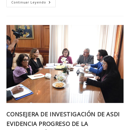
ACTIVIDAD
Continuar Leyendo
CREATIVA
E
INTELECTUAL
DE
LA
UMSA
VISIBILIZADA
EN
LA
FERIA
“INVESTIGA
UMSA
2024”
CONSEJERA DE INVESTIGACIÓN DE ASDI
EVIDENCIA PROGRESO DE LA