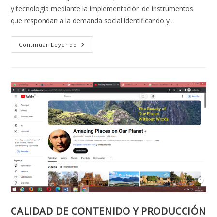
y tecnología mediante la implementación de instrumentos
que respondan a la demanda social identificando y…
IV
Continuar Leyendo
ENCUENTRO
DE
INVESTIGADORES:
CONSTRUYENDO
PARTICIPATIVAMENTE
EL
PLAN
DE
CIENCIA
Y
TECNOLOGIA
DE
LA
UMSA
CALIDAD DE CONTENIDO Y PRODUCCIÓN