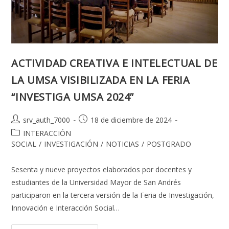
ACTIVIDAD CREATIVA E INTELECTUAL DE
LA UMSA VISIBILIZADA EN LA FERIA
“INVESTIGA UMSA 2024”
Autor
Publicación
srv_auth_7000
18 de diciembre de 2024
de
de
Categoría
INTERACCIÓN
la
la
de
SOCIAL
/
INVESTIGACIÓN
/
NOTICIAS
/
POSTGRADO
entrada:
entrada:
la
entrada:
Sesenta y nueve proyectos elaborados por docentes y
estudiantes de la Universidad Mayor de San Andrés
participaron en la tercera versión de la Feria de Investigación,
Innovación e Interacción Social…