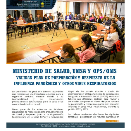
A
SER
FINANCIADOS
CON
RECURSOS
IDH