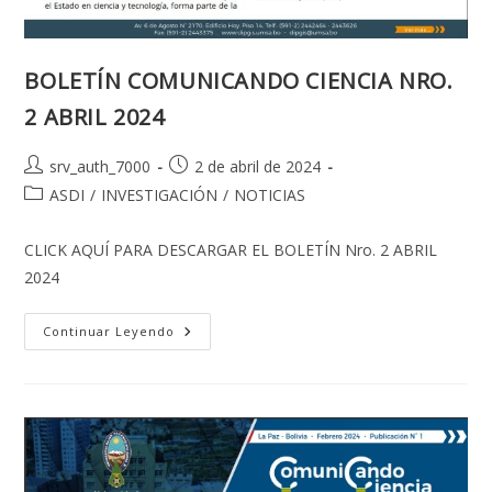
BOLETÍN COMUNICANDO CIENCIA NRO.
2 ABRIL 2024
Autor
Publicación
srv_auth_7000
2 de abril de 2024
de
de
Categoría
ASDI
/
INVESTIGACIÓN
/
NOTICIAS
la
la
de
entrada:
entrada:
la
CLICK AQUÍ PARA DESCARGAR EL BOLETÍN Nro. 2 ABRIL
entrada:
2024
BOLETÍN
Continuar Leyendo
COMUNICANDO
CIENCIA
NRO.
2
ABRIL
2024