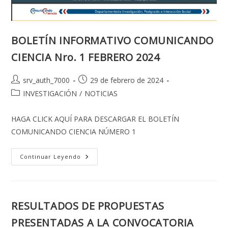
BOLETÍN INFORMATIVO COMUNICANDO
CIENCIA Nro. 1 FEBRERO 2024
Autor
Publicación
srv_auth_7000
29 de febrero de 2024
de
de
Categoría
INVESTIGACIÓN
/
NOTICIAS
la
la
de
entrada:
entrada:
la
HAGA CLICK AQUÍ PARA DESCARGAR EL BOLETÍN
entrada:
COMUNICANDO CIENCIA NÚMERO 1
BOLETÍN
Continuar Leyendo
INFORMATIVO
COMUNICANDO
CIENCIA
Nro.
1
FEBRERO
RESULTADOS DE PROPUESTAS
2024
PRESENTADAS A LA CONVOCATORIA