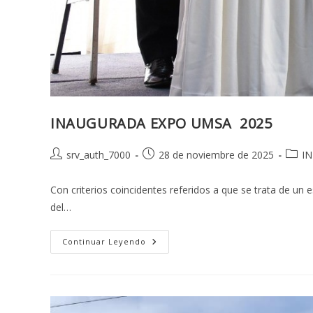
INAUGURADA EXPO UMSA 2025
Autor
Publicación
Categ
srv_auth_7000
28 de noviembre de 2025
I
de
de
de
la
la
la
Con criterios coincidentes referidos a que se trata de un 
entrada:
entrada:
entrad
del…
INAUGURADA
Continuar Leyendo
EXPO
UMSA
2025