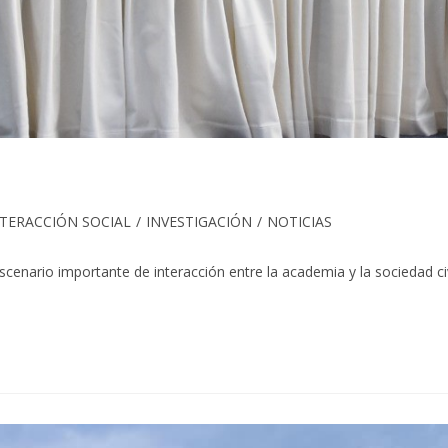
oría
NTERACCIÓN SOCIAL
/
INVESTIGACIÓN
/
NOTICIAS
escenario importante de interacción entre la academia y la sociedad c
a: