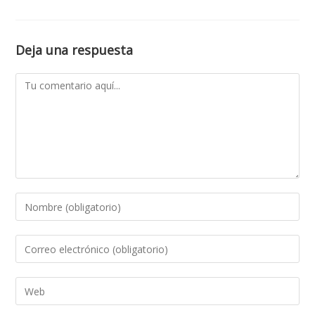
Deja una respuesta
Comentario
Introduce
tu
nombre
Introduce
o
tu
nombre
dirección
Introduce
de
de
la
usuario
correo