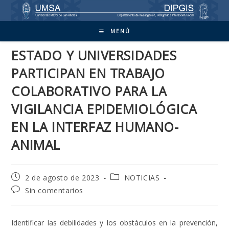
Ir
al
contenido
MENÚ
ESTADO Y UNIVERSIDADES
PARTICIPAN EN TRABAJO
COLABORATIVO PARA LA
VIGILANCIA EPIDEMIOLÓGICA
EN LA INTERFAZ HUMANO-
ANIMAL
Publicación
Categoría
2 de agosto de 2023
NOTICIAS
de
de
Comentarios
Sin comentarios
la
la
de
entrada:
entrada:
la
entrada:
Identificar las debilidades y los obstáculos en la prevención,