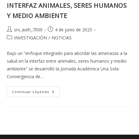
INTERFAZ ANIMALES, SERES HUMANOS
Y MEDIO AMBIENTE
Autor
Publicación
srv_auth_7000
4 de junio de 2025
de
de
Categoría
INVESTIGACIÓN
/
NOTICIAS
la
la
de
entrada:
entrada:
la
Bajo un “enfoque integrado para abordar las amenazas a la
entrada:
salud en la interfaz entre animales, seres humanos y medio
ambiente” se desarrolló la Jornada Académica Una Sola:
Convergencia de…
UMSA
Continuar Leyendo
Y
OPS/OMS
ALIADAS
PARA
ABORDAR
AMENAZAS
A
LA
SALUD
EN