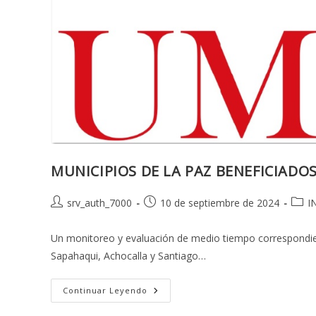
MUNICIPIOS DE LA PAZ BENEFICIAD
Autor
Publicación
Categ
srv_auth_7000
10 de septiembre de 2024
I
de
de
de
la
la
la
Un monitoreo y evaluación de medio tiempo correspondien
entrada:
entrada:
entra
Sapahaqui, Achocalla y Santiago…
MUNICIPIOS
Continuar Leyendo
DE
LA