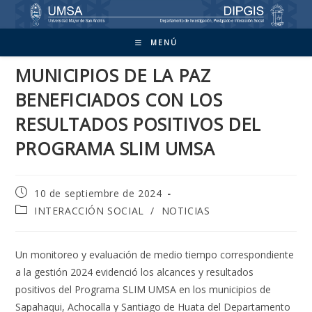
Ir
al
contenido
MENÚ
MUNICIPIOS DE LA PAZ
BENEFICIADOS CON LOS
RESULTADOS POSITIVOS DEL
PROGRAMA SLIM UMSA
Publicación
10 de septiembre de 2024
de
Categoría
INTERACCIÓN SOCIAL
/
NOTICIAS
la
de
entrada:
la
entrada:
Un monitoreo y evaluación de medio tiempo correspondiente
a la gestión 2024 evidenció los alcances y resultados
positivos del Programa SLIM UMSA en los municipios de
Sapahaqui, Achocalla y Santiago de Huata del Departamento