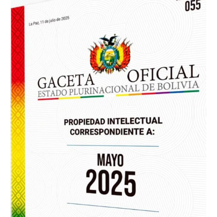
Alto
Beni,
Santa
Ana
Y
Palos
Blancos