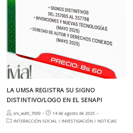
LA UMSA REGISTRA SU SIGNO
DISTINTIVO/LOGO EN EL SENAPI
Autor
Publicación
srv_auth_7000
14 de agosto de 2025
de
de
Categoría
INTERACCIÓN SOCIAL
/
INVESTIGACIÓN
/
NOTICIAS
la
la
de
entrada:
entrada: