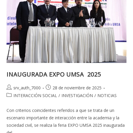
INAUGURADA EXPO UMSA 2025
Autor
Publicación
srv_auth_7000
28 de noviembre de 2025
de
de
Categoría
INTERACCIÓN SOCIAL
/
INVESTIGACIÓN
/
NOTICIAS
la
la
de
entrada:
entrada:
la
Con criterios coincidentes referidos a que se trata de un
entrada:
escenario importante de interacción entre la academia y la
sociedad civil, se realiza la feria EXPO UMSA 2025 inaugurada
del…