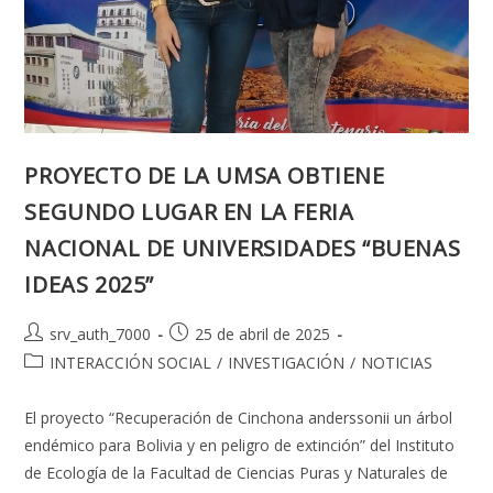
PROYECTO DE LA UMSA OBTIENE
SEGUNDO LUGAR EN LA FERIA
NACIONAL DE UNIVERSIDADES “BUENAS
IDEAS 2025”
Autor
Publicación
srv_auth_7000
25 de abril de 2025
de
de
Categoría
INTERACCIÓN SOCIAL
/
INVESTIGACIÓN
/
NOTICIAS
la
la
de
entrada:
entrada:
la
El proyecto “Recuperación de Cinchona anderssonii un árbol
entrada:
endémico para Bolivia y en peligro de extinción” del Instituto
de Ecología de la Facultad de Ciencias Puras y Naturales de