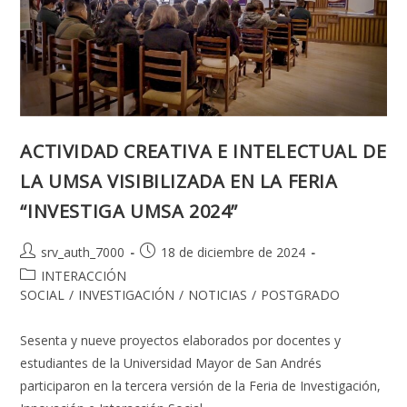
ACTIVIDAD CREATIVA E INTELECTUAL DE
LA UMSA VISIBILIZADA EN LA FERIA
“INVESTIGA UMSA 2024”
Autor
Publicación
srv_auth_7000
18 de diciembre de 2024
de
de
Categoría
INTERACCIÓN
la
la
de
SOCIAL
/
INVESTIGACIÓN
/
NOTICIAS
/
POSTGRADO
entrada:
entrada:
la
entrada:
Sesenta y nueve proyectos elaborados por docentes y
estudiantes de la Universidad Mayor de San Andrés
participaron en la tercera versión de la Feria de Investigación,