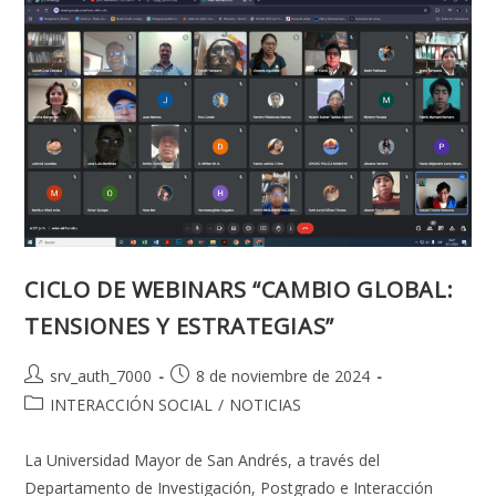
DE
LA
RED
UNIVERSITARIA
BOLIVIANA
DE
LUCHA
CONTRA
LA
VIOLENCIA
DE
GÉNERO
CICLO DE WEBINARS “CAMBIO GLOBAL:
TENSIONES Y ESTRATEGIAS”
Autor
Publicación
srv_auth_7000
8 de noviembre de 2024
de
de
Categoría
INTERACCIÓN SOCIAL
/
NOTICIAS
la
la
de
entrada:
entrada:
la
La Universidad Mayor de San Andrés, a través del
entrada:
Departamento de Investigación, Postgrado e Interacción