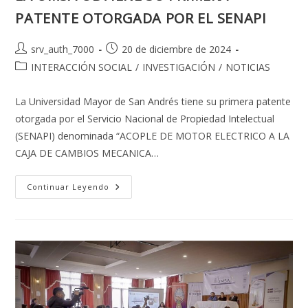
PATENTE OTORGADA POR EL SENAPI
Autor
Publicación
srv_auth_7000
20 de diciembre de 2024
de
de
Categoría
INTERACCIÓN SOCIAL
/
INVESTIGACIÓN
/
NOTICIAS
la
la
de
entrada:
entrada:
la
La Universidad Mayor de San Andrés tiene su primera patente
entrada:
otorgada por el Servicio Nacional de Propiedad Intelectual
(SENAPI) denominada “ACOPLE DE MOTOR ELECTRICO A LA
CAJA DE CAMBIOS MECANICA…
LA
Continuar Leyendo
UMSA
OBTIENE
SU
PRIMERA
PATENTE
OTORGADA
POR
EL
SENAPI