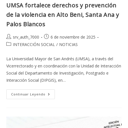
UMSA fortalece derechos y prevención
de la violencia en Alto Beni, Santa Ana y
Palos Blancos
Autor
Publicación
srv_auth_7000
6 de noviembre de 2025
de
de
Categoría
INTERACCIÓN SOCIAL
/
NOTICIAS
la
la
de
entrada:
entrada:
la
La Universidad Mayor de San Andrés (UMSA), a través del
entrada:
Vicerrectorado y en coordinación con la Unidad de Interacción
Social del Departamento de Investigación, Postgrado e
Interacción Social (DIPGIS), en…
UMSA
Continuar Leyendo
Fortalece
Derechos
Y
Prevención
De
La
Violencia
En