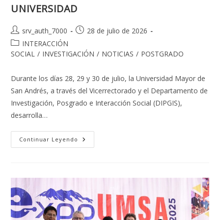
UNIVERSIDAD
UMSA
“ARTICULANDO
FORMACIÓN
DE
Autor
Publicación
srv_auth_7000
28 de julio de 2026
CUARTO
de
de
NIVEL
Categoría
INTERACCIÓN
CON
la
la
de
SOCIAL
/
INVESTIGACIÓN
/
NOTICIAS
/
POSTGRADO
INVESTIGACIÓN
entrada:
entrada:
PARA
la
EL
entrada:
DESARROLLO”
Durante los días 28, 29 y 30 de julio, la Universidad Mayor de
San Andrés, a través del Vicerrectorado y el Departamento de
Investigación, Posgrado e Interacción Social (DIPGIS),
desarrolla…
LA
Continuar Leyendo
UMSA
CONSTRUYENDO
LA
NUEVA
UNIVERSIDAD