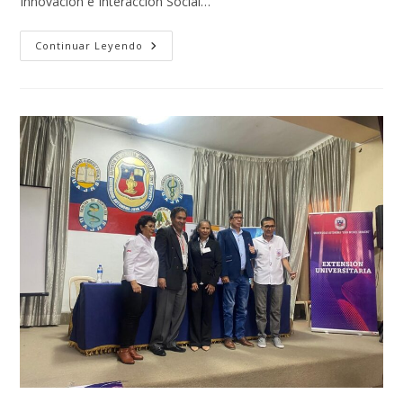
Innovación e Interacción Social…
ACTIVIDAD
Continuar Leyendo
CREATIVA
E
INTELECTUAL
DE
LA
UMSA
VISIBILIZADA
EN
LA
FERIA
“INVESTIGA
UMSA
2024”