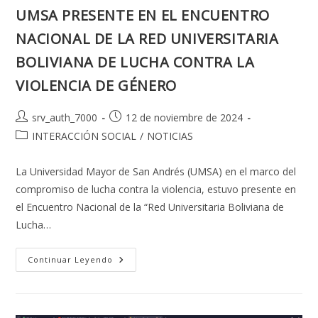
UMSA PRESENTE EN EL ENCUENTRO
NACIONAL DE LA RED UNIVERSITARIA
BOLIVIANA DE LUCHA CONTRA LA
VIOLENCIA DE GÉNERO
Autor
Publicación
srv_auth_7000
12 de noviembre de 2024
de
de
Categoría
INTERACCIÓN SOCIAL
/
NOTICIAS
la
la
de
entrada:
entrada:
la
La Universidad Mayor de San Andrés (UMSA) en el marco del
entrada:
compromiso de lucha contra la violencia, estuvo presente en
el Encuentro Nacional de la “Red Universitaria Boliviana de
Lucha…
UMSA
Continuar Leyendo
PRESENTE
EN
EL
ENCUENTRO
NACIONAL