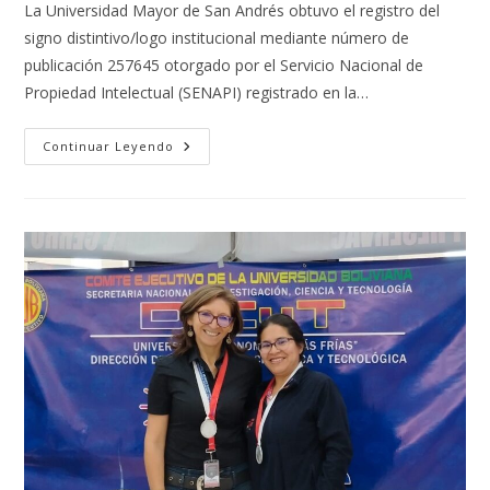
la
La Universidad Mayor de San Andrés obtuvo el registro del
entrada:
signo distintivo/logo institucional mediante número de
publicación 257645 otorgado por el Servicio Nacional de
Propiedad Intelectual (SENAPI) registrado en la…
LA
Continuar Leyendo
UMSA
REGISTRA
SU
SIGNO
DISTINTIVO/LOGO
EN
EL
SENAPI