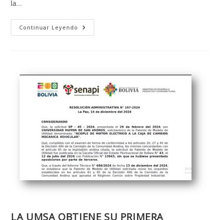
la…
PROYECTO
Continuar Leyendo
DE
LA
UMSA
OBTIENE
SEGUNDO
LUGAR
EN
LA
FERIA
NACIONAL
DE
UNIVERSIDADES
“BUENAS
IDEAS
2025”
LA UMSA OBTIENE SU PRIMERA