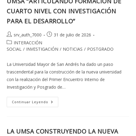
UMSA “ARTICULANDO FORMACIÓN DE
CUARTO NIVEL CON INVESTIGACIÓN
PARA EL DESARROLLO”
Autor
Publicación
srv_auth_7000
31 de julio de 2026
de
de
Categoría
INTERACCIÓN
la
la
de
SOCIAL
/
INVESTIGACIÓN
/
NOTICIAS
/
POSTGRADO
entrada:
entrada:
la
entrada:
La Universidad Mayor de San Andrés ha dado un paso
trascendental para la construcción de la nueva universidad
con la realización del Primer Encuentro Interno de
Investigación y Posgrado de…
PRIMER
Continuar Leyendo
ENCUENTRO
INTERNO
DE
INVESTIGACIÓN
Y
POSGRADO
LA UMSA CONSTRUYENDO LA NUEVA
DE
LA