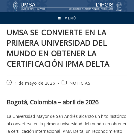
Ir
al
contenido
MENÚ
UMSA SE CONVIERTE EN LA
PRIMERA UNIVERSIDAD DEL
MUNDO EN OBTENER LA
CERTIFICACIÓN IPMA DELTA
Publicación
Categoría
1 de mayo de 2026
NOTICIAS
de
de
la
la
entrada:
entrada:
Bogotá, Colombia – abril de 2026
La Universidad Mayor de San Andrés alcanzó un hito histórico
al convertirse en la primera universidad del mundo en obtener
la certiﬁcación internacional IPMA Delta, un reconocimiento