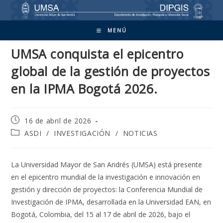
Ir
al
contenido
MENÚ
UMSA conquista el epicentro
global de la gestión de proyectos
en la IPMA Bogotá 2026.
Publicación
16 de abril de 2026
de
Categoría
ASDI
/
INVESTIGACIÓN
/
NOTICIAS
la
de
entrada:
la
entrada:
La Universidad Mayor de San Andrés (UMSA) está presente
en el epicentro mundial de la investigación e innovación en
gestión y dirección de proyectos: la Conferencia Mundial de
Investigación de IPMA, desarrollada en la Universidad EAN, en
Bogotá, Colombia, del 15 al 17 de abril de 2026, bajo el