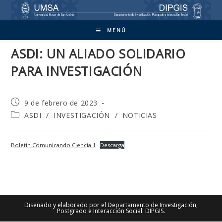
Ir
al
contenido
MENÚ
ASDI: UN ALIADO SOLIDARIO
PARA INVESTIGACIÓN
Publicación
9 de febrero de 2023
de
Categoría
ASDI
/
INVESTIGACIÓN
/
NOTICIAS
la
de
entrada:
la
entrada:
Boletin Comunicando Ciencia 1
Descarga
Diseñado y elaborado por el Departamento de Investigación,
Postgrado e Interacción Social. DIPGIS.