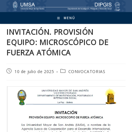
Ir
al
contenido
MENÚ
INVITACIÓN. PROVISIÓN
EQUIPO: MICROSCÓPICO DE
FUERZA ATÓMICA
Publicación
Categoría
10 de julio de 2025
CONVOCATORIAS
de
de
la
la
entrada:
entrada: