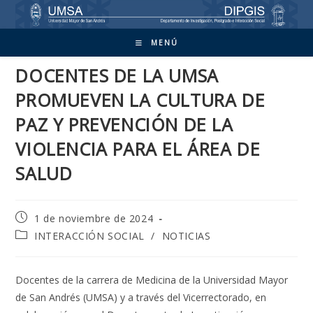
Ir
al
contenido
MENÚ
DOCENTES DE LA UMSA
PROMUEVEN LA CULTURA DE
PAZ Y PREVENCIÓN DE LA
VIOLENCIA PARA EL ÁREA DE
SALUD
Publicación
1 de noviembre de 2024
de
Categoría
INTERACCIÓN SOCIAL
/
NOTICIAS
la
de
entrada:
la
entrada:
Docentes de la carrera de Medicina de la Universidad Mayor
de San Andrés (UMSA) y a través del Vicerrectorado, en