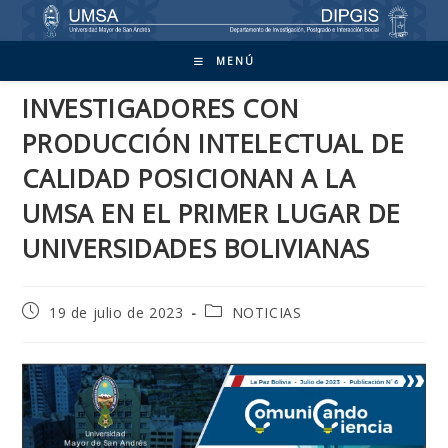
Ir
al
contenido
MENÚ
INVESTIGADORES CON
PRODUCCIÓN INTELECTUAL DE
CALIDAD POSICIONAN A LA
UMSA EN EL PRIMER LUGAR DE
UNIVERSIDADES BOLIVIANAS
Publicación
Categoría
19 de julio de 2023
NOTICIAS
de
de
la
la
entrada:
entrada: