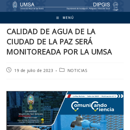
Ir
al
contenido
MENÚ
CALIDAD DE AGUA DE LA
CIUDAD DE LA PAZ SERÁ
MONITOREADA POR LA UMSA
Publicación
Categoría
19 de julio de 2023
NOTICIAS
de
de
la
la
entrada:
entrada: