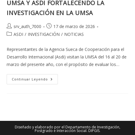
UMSA Y ASDI FORTALECENDO LA
INVESTIGACIÓN EN LA UMSA
Autor
Publicación
srv_auth_7000
17 de marzo de 2026
de
de
Categoría
ASDI
/
INVESTIGACIÓN
/
NOTICIAS
la
la
de
entrada:
entrada:
la
Representantes de la Agencia Sueca de Cooperación para el
entrada:
Desarrollo Internacional (Asdi) visitan la UMSA del 16 al 20 de
marzo del presente año, con el propósito de evaluar los…
UMSA
Continuar Leyendo
Y
ASDI
FORTALECENDO
LA
INVESTIGACIÓN
EN
LA
UMSA
Diseñado y elaborado por el Departamento de Investigación,
Postgrado e Interacción Social. DIPGIS.