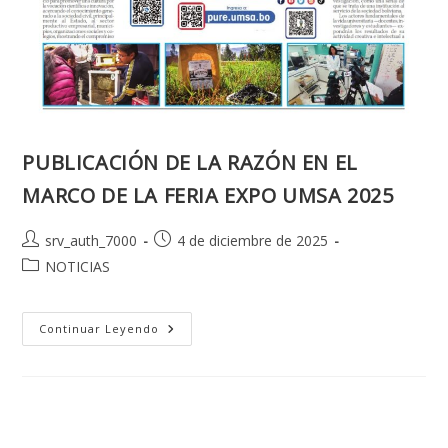
PUBLICACIÓN DE LA RAZÓN EN EL
MARCO DE LA FERIA EXPO UMSA 2025
Autor
Publicación
srv_auth_7000
4 de diciembre de 2025
de
de
Categoría
NOTICIAS
la
la
de
entrada:
entrada:
la
entrada:
PUBLICACIÓN
Continuar Leyendo
DE
LA
RAZÓN
EN
EL
MARCO
DE
LA