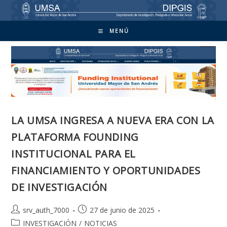
Ir
al
contenido
MENÚ
LA UMSA INGRESA A NUEVA ERA CON LA
PLATAFORMA FOUNDING
INSTITUCIONAL PARA EL
FINANCIAMIENTO Y OPORTUNIDADES
DE INVESTIGACIÓN
Autor
Publicación
srv_auth_7000
27 de junio de 2025
de
de
Categoría
INVESTIGACIÓN
/
NOTICIAS