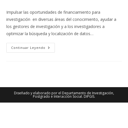
la
la
de
entrada:
entrada:
la
Impulsar las oportunidades de financiamiento para
entrada:
investigación en diversas áreas del conocimiento, ayudar a
los gestores de investigación y a los investigadores a
optimizar la búsqueda y localización de datos…
LA
Continuar Leyendo
UMSA
INGRESA
A
NUEVA
ERA
CON
LA
PLATAFORMA
FOUNDING
INSTITUCIONAL
PARA
Diseñado y elaborado por el Departamento de Investigación,
EL
Postgrado e Interacción Social. DIPGIS.
FINANCIAMIENTO
Y
OPORTUNIDADES
DE
INVESTIGACIÓN