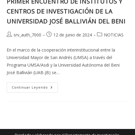
PRIMER ENCUENTRO DE INSTITUTOS Y
CENTROS DE INVESTIGACIÓN DE LA
UNIVERSIDAD JOSÉ BALLIVIÁN DEL BENI
Autor
Publicación
Categoría
srv_auth_7000
12 de junio de 2024
NOTICIAS
de
de
de
la
la
la
En el marco de la cooperación interinstitucional entre la
entrada:
entrada:
entrada:
Universidad Mayor de San Andrés (UMSA) a través del
Programa UMSA/Asdi y la Universidad Autónoma del Beni
José Ballivián (UAB-JB) se…
EXPERIENCIA
Continuar Leyendo
COLABORATIVA
EN
GESTIÓN
DE
LA
INVESTIGACIÓN
DEL
PROGRAMA
UMSA/ASDI
Y
DIPGIS