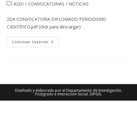
de
de
Categoría
ASDI
/
CONVOCATORIAS
/
NOTICIAS
la
la
de
entrada:
entrada:
la
2DA CONVOCATORIA DIPLOMADO PERIODISMO
entrada:
CIENTÍFICO.pdf (click para descargar)
CONVOCATORIA
Continuar Leyendo
A
BECAS.
DIPLOMADO
EN
PERIODISMO
CIENTÍFICO
Diseñado y elaborado por el Departamento de Investigación,
Postgrado e Interacción Social. DIPGIS.