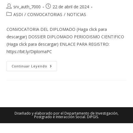
Autor
Publicación
srv_auth_7000
22 de abril de 2024
de
de
Categoría
ASDI
/
CONVOCATORIAS
/
NOTICIAS
la
la
de
entrada:
entrada:
la
CONVOCATORIA DEL DIPLOMADO (Haga click para
entrada:
descargar) DOSSIER DIPLOMADO PERIODISMO CIENTIFICO
(Haga click para descargar) ENLACE PARA REGISTRO:
https://bit.ly/DiplomaPC
CONVOCATORIA
Continuar Leyendo
PÚBLICA
PARA
BECAS
AL
DIPLOMADO
EN
PERIODÍSMO
CIENTÍFICO
Diseñado y elaborado por el Departamento de Investigación,
Postgrado e Interacción Social. DIPGIS.