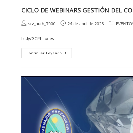
CICLO DE WEBINARS GESTIÓN DEL CO
Autor
Publicación
Categoría
srv_auth_7000
24 de abril de 2023
EVENTO
de
de
de
la
la
la
bit.ly/GCPI-Lunes
entrada:
entrada:
entrada:
CICLO
Continuar Leyendo
DE
WEBINARS
GESTIÓN
DEL
CONOCIMIENTO.
ABORDAJES
TEÓRICOS,
EXPERIENCIAS
DESDE
LA
PRÁCTICA