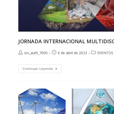
JORNADA INTERNACIONAL MULTIDISC
Autor
Publicación
Categoría
srv_auth_7000
6 de abril de 2023
EVENTOS
de
de
de
la
la
la
entrada:
entrada:
JORNADA
entrada:
Continuar Leyendo
INTERNACIONAL
MULTIDISCIPLINARIA
DE
ALTURA
«BODAS
DE
DIAMANTE»