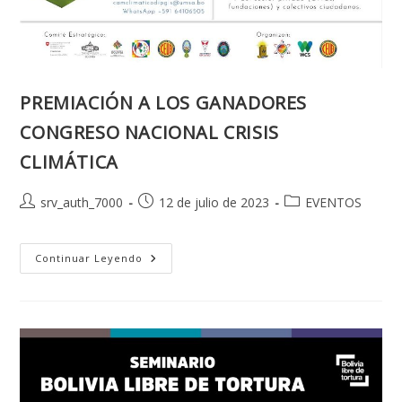
PREMIACIÓN A LOS GANADORES
CONGRESO NACIONAL CRISIS
CLIMÁTICA
Autor
Publicación
Categoría
srv_auth_7000
12 de julio de 2023
EVENTOS
de
de
de
la
la
la
entrada:
entrada:
PREMIACIÓN
entrada:
Continuar Leyendo
A
LOS
GANADORES
CONGRESO
NACIONAL
CRISIS
CLIMÁTICA