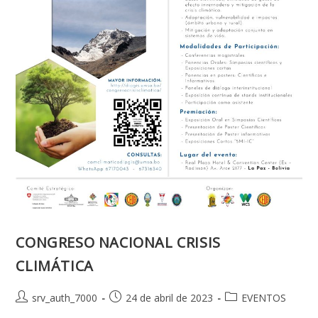
CONGRESO NACIONAL CRISIS
CLIMÁTICA
Autor
Publicación
Categoría
srv_auth_7000
24 de abril de 2023
EVENTOS
de
de
de