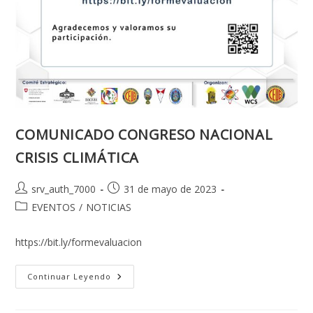
COMUNICADO CONGRESO NACIONAL
CRISIS CLIMÁTICA
Autor
Publicación
srv_auth_7000
31 de mayo de 2023
de
de
Categoría
EVENTOS
/
NOTICIAS
la
la
de
entrada:
entrada:
la
https://bit.ly/formevaluacion
entrada:
COMUNICADO
Continuar Leyendo
CONGRESO
NACIONAL
CRISIS