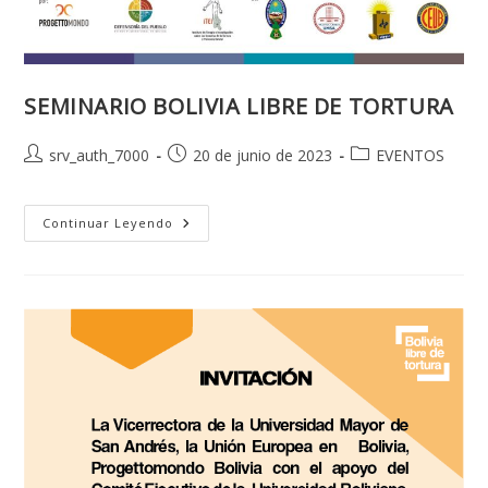
SEMINARIO BOLIVIA LIBRE DE TORTURA
Autor
Publicación
Categoría
srv_auth_7000
20 de junio de 2023
EVENTOS
de
de
de
la
la
la
entrada:
entrada:
SEMINARIO
entrada:
Continuar Leyendo
BOLIVIA
LIBRE
DE
TORTURA