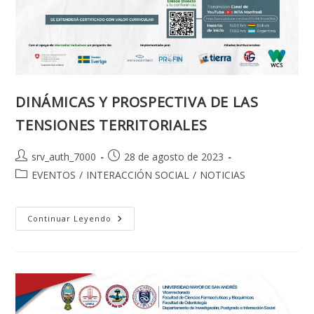
DINÁMICAS Y PROSPECTIVA DE LAS
TENSIONES TERRITORIALES
Autor
Publicación
srv_auth_7000
28 de agosto de 2023
de
de
Categoría
EVENTOS
/
INTERACCIÓN SOCIAL
/
NOTICIAS
la
la
de
entrada:
entrada:
la
entrada:
DINÁMICAS
Continuar Leyendo
Y
PROSPECTIVA
DE
LAS
TENSIONES
TERRITORIALES