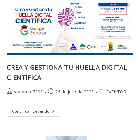
CREA Y GESTIONA TU HUELLA DIGITAL
CIENTÍFICA
Autor
Publicación
Categoría
srv_auth_7000
26 de julio de 2023
EVENTOS
de
de
de
la
la
la
entrada:
entrada:
CREA
entrada:
Continuar Leyendo
Y
GESTIONA
TU
HUELLA
DIGITAL
CIENTÍFICA