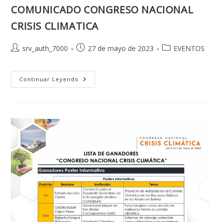
COMUNICADO CONGRESO NACIONAL
CRISIS CLIMATICA
Autor
Publicación
Categoría
srv_auth_7000
27 de mayo de 2023
EVENTOS
de
de
de
la
la
la
entrada:
entrada:
COMUNICADO
entrada:
Continuar Leyendo
CONGRESO
NACIONAL
CRISIS
CLIMATICA