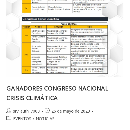
GANADORES CONGRESO NACIONAL
CRISIS CLIMÁTICA
Autor
Publicación
srv_auth_7000
26 de mayo de 2023
de
de
Categoría
EVENTOS
/
NOTICIAS
la
la
de
entrada:
entrada: