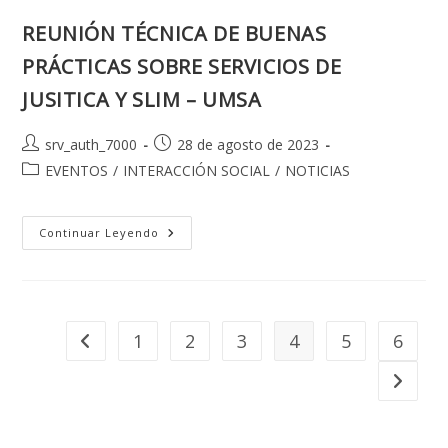
REUNIÓN TÉCNICA DE BUENAS
PRÁCTICAS SOBRE SERVICIOS DE
JUSITICA Y SLIM – UMSA
Autor
Publicación
srv_auth_7000
28 de agosto de 2023
de
de
Categoría
EVENTOS
/
INTERACCIÓN SOCIAL
/
NOTICIAS
la
la
de
entrada:
entrada:
la
entrada:
REUNIÓN
Continuar Leyendo
TÉCNICA
DE
BUENAS
PRÁCTICAS
SOBRE
SERVICIOS
DE
1
2
3
4
5
6
Ir a la página anterior
JUSITICA
Y
SLIM
Ir a la p
–
UMSA