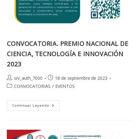
CONVOCATORIA. PREMIO NACIONAL DE
CIENCIA, TECNOLOGÍA E INNOVACIÓN
2023
Autor
Publicación
srv_auth_7000
18 de septiembre de 2023
de
de
Categoría
CONVOCATORIAS
/
EVENTOS
la
la
de
entrada:
entrada:
la
entrada:
CONVOCATORIA.
Continuar Leyendo
PREMIO
NACIONAL
DE
CIENCIA,
TECNOLOGÍA
E
INNOVACIÓN