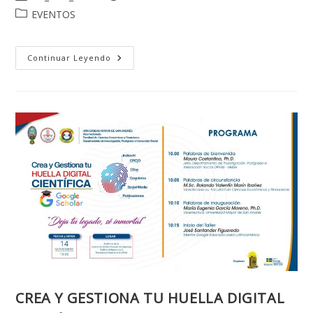
de
de
Categoría
EVENTOS
la
la
de
entrada:
entrada:
la
entrada:
ENTREGA
Continuar Leyendo
DE
RESULTADOS
DEL
PROGRAMA
SLIM
UMSA
2023
CREA Y GESTIONA TU HUELLA DIGITAL