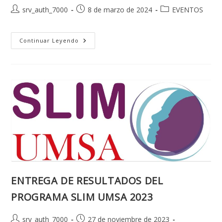
Autor
Publicación
Categoría
srv_auth_7000
8 de marzo de 2024
EVENTOS
de
de
de
la
la
la
entrada:
entrada:
MUJERES
entrada:
Continuar Leyendo
CIENTÍFICAS
SIN
FRONTERAS.
CONVERSATORIO
DESDE
COLOMBIA,
BOLIVIA
Y
PERÚ
ENTREGA DE RESULTADOS DEL
PROGRAMA SLIM UMSA 2023
Autor
Publicación
srv_auth_7000
27 de noviembre de 2023