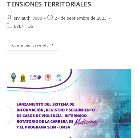
TENSIONES TERRITORIALES
Autor
Publicación
srv_auth_7000
27 de septiembre de 2023
de
de
Categoría
EVENTOS
la
la
de
entrada:
entrada:
la
entrada:
DINÁMICA
Continuar Leyendo
Y
PROSPECTIVA
DE
LAS
TENSIONES
TERRITORIALES