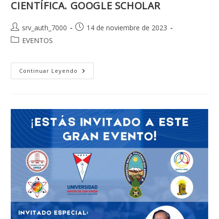
CIENTÍFICA. GOOGLE SCHOLAR
Autor
Publicación
srv_auth_7000
14 de noviembre de 2023
de
de
Categoría
EVENTOS
la
la
de
entrada:
entrada:
la
entrada:
CREA
Continuar Leyendo
Y
GESTIONA
TU
HUELLA
DIGITAL
CIENTÍFICA.
GOOGLE
SCHOLAR