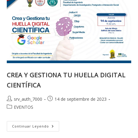
2023
CREA Y GESTIONA TU HUELLA DIGITAL
CIENTÍFICA
Autor
Publicación
srv_auth_7000
14 de septiembre de 2023
de
de
Categoría
EVENTOS
la
la
de
entrada:
entrada:
la
entrada:
CREA
Continuar Leyendo
Y
GESTIONA