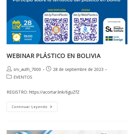
WEBINAR PLÁSTICO EN BOLIVIA
Autor
Publicación
srv_auth_7000
28 de septiembre de 2023
de
de
Categoría
EVENTOS
la
la
de
entrada:
entrada:
la
REGISTRO: https://acortar.link/6guZfZ
entrada:
WEBINAR
Continuar Leyendo
PLÁSTICO
EN
BOLIVIA