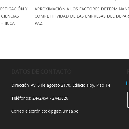
VESTIGACIÓN Y
APROXIMACIÓN A LOS FACTORES DETERMINANT
 CIENCIAS
COMPETITIVIDAD DE LAS EMPRESAS DEL DEPA
– IICCA
PAZ.
DATOS DE CONTACTO
Dirección: Av. 6 de agosto 2170. Edificio Hoy. Piso 14
Teléfonos: 2442464 - 2443626
Correo electrónico: dipgis@umsa.bo