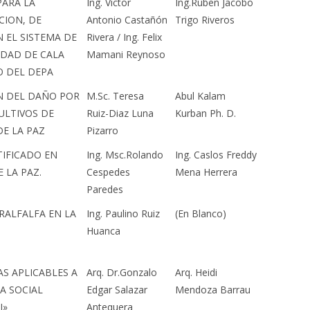
PARA LA
Ing. Victor
Ing.Ruben Jacobo
CION, DE
Antonio Castañón
Trigo Riveros
 EL SISTEMA DE
Rivera / Ing. Felix
IDAD DE CALA
Mamani Reynoso
O DEL DEPA
ÓN DEL DAÑO POR
M.Sc. Teresa
Abul Kalam
ULTIVOS DE
Ruiz-Diaz Luna
Kurban Ph. D.
E LA PAZ
Pizarro
TIFICADO EN
Ing. Msc.Rolando
Ing. Caslos Freddy
 LA PAZ.
Cespedes
Mena Herrera
Paredes
RALFALFA EN LA
Ing. Paulino Ruiz
(En Blanco)
Huanca
AS APLICABLES A
Arq. Dr.Gonzalo
Arq. Heidi
A SOCIAL
Edgar Salazar
Mendoza Barrau
I»
Antequera