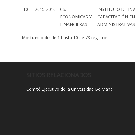
10
2015-2016
CS.
INSTITUTO DE IN
ECONOMICAS Y
CAPACITACIÓN EN
FINANCIERAS
ADMINISTRATIVAS 
Mostrando desde 1 hasta 10 de 73 registros
SITIOS RELACIONADOS
Comité Ejecutivo de la Universidad Boliviana