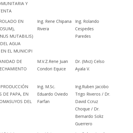
OMUNITARIA Y
TENTA
TROLADO EN
Ing. Rene Chipana
Ing. Rolando
OSUM),
Rivera
Cespedes
INUS MUTABILIS)
Paredes
 DEL AGUA
EN EL MUNICIPI
SANIDAD DE
M.V.Z.Rene Juan
Dr. (Mvz) Celso
VECHAMIENTO
Condori Equice
Ayala V.
A PRODUCCIÓN
Ing. M.Sc.
Ing.Ruben Jacobo
S DE PAPA, EN
Eduardo Oviedo
Trigo Riveros / Dr.
 OMASUYOS DEL
Farfan
David Ccruz
Choque / Dr.
Bernardo Soliz
Guerrero