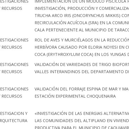
VESTIGACIONES
IMPLEMENTACIÓN DE UN MÓDULO PISCÍCOLA 
Y RECURSOS
INVESTIGACIÓN, PRODUCCIÓN Y COMERCIALIZA
TRUCHA ARCO IRIS (ONCORYNCHUS MIKKIS) CON
RECIRCULACIÓN ACUÍCOLA (SRA) EN LA COMUN
CALA PERTENECIENTE AL MUNICIPIO DE TARAC
VESTIGACIONES
ROL DE AVES Y MURCIÉLAGOS EN LA REDUCCI
Y RECURSOS
HERBÍVORA CAUSADO POR ELORIA NOYESI EN C
COCA (ERYTHROXYLUM COCA) EN LOS YUNGAS D
VESTIGACIONES
VALIDACIÓN DE VARIEDADES DE TRIGO BIOFOR
Y RECURSOS
VALLES INTERANDINOS DEL DEPARTAMENTO DE
VESTIGACIONES
VALIDACIÓN DEL FORRAJE ESPINA DE MAR Y MA
Y RECURSOS
ESTACIÓN EXPERIMENTAL CHOQUENAIRA
VESTIGACION Y
«INVESTIGACIÓN DE LAS ENERGIAS ALTERNATIV
RQUITECTURA
LAS COMUNIDADES DEL ALTIPLANO EN VIVIEND
PRODUCTIVA PARA EL MUNICIPIO DE CAQUIAVIR