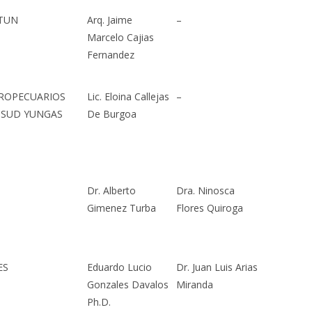
UTUN
Arq. Jaime
–
Marcelo Cajias
Fernandez
GROPECUARIOS
Lic. Eloina Callejas
–
 SUD YUNGAS
De Burgoa
Dr. Alberto
Dra. Ninosca
Gimenez Turba
Flores Quiroga
ES
Eduardo Lucio
Dr. Juan Luis Arias
Gonzales Davalos
Miranda
Ph.D.