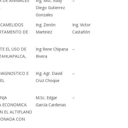
A DE ANIMALES
Ing. Msc. Eddy
–
A
Diego Gutierrez
Gonzales
E CAMELIDOS
Ing. Zenón
Ing. Victor
ARTAMENTO DE
Martinez
Castañón
TE EL USO DE
Ing Rene Chipana
–
 TAHUAPALCA,
Rivera
DIAGNOSTICO E
Ing. Agr. David
–
EL
Cruz Choque
NJA
M.Sc. Edgar
–
CA ECONOMICA
García Cardenas
N EL ALTIPLANO
CIONADA CON