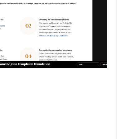
ion.charity/get-involved-apply-for-
a-grant