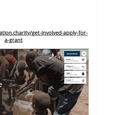
os.org/latest-funds-for-ngos/open-
appa-foundation-grant-program/