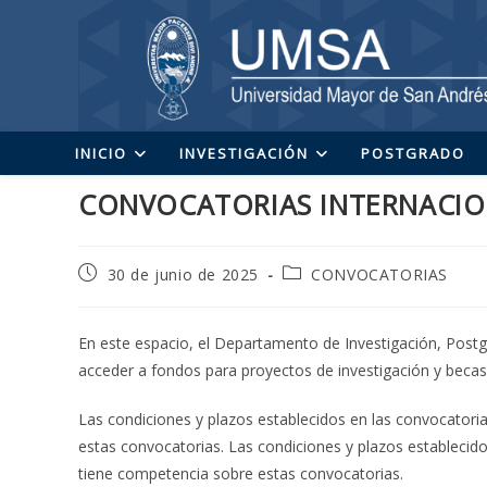
Ir
al
contenido
INICIO
INVESTIGACIÓN
POSTGRADO
CONVOCATORIAS INTERNACIO
Publicación
Categoría
30 de junio de 2025
CONVOCATORIAS
de
de
la
la
entrada:
entrada:
En este espacio, el Departamento de Investigación, Postg
acceder a fondos para proyectos de investigación y becas 
Las condiciones y plazos establecidos en las convocatori
estas convocatorias. Las condiciones y plazos establecid
tiene competencia sobre estas convocatorias.