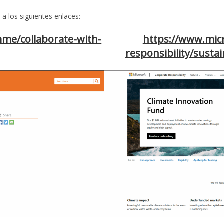
 a los siguientes enlaces:
mme/collaborate-with-
https://www.mic
responsibility/susta