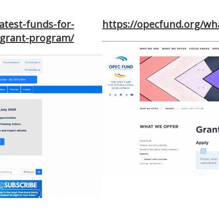
atest-funds-for-
https://opecfund.org/wha
y-grant-program/