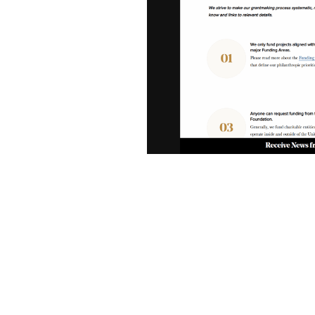
ly-for-support/
https://www.reecefoundat