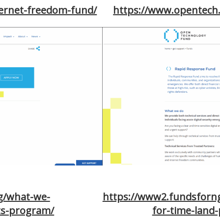
ernet-freedom-fund/
https://www.opentech
g/what-we-
https://www2.fundsforng
ts-program/
for-time-land