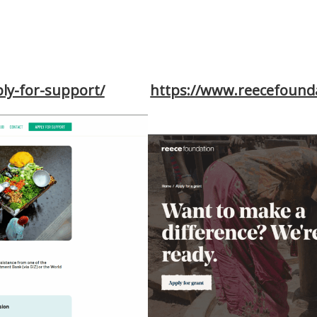
s.org/grants/call-for-
https://www2.fundsforng
nt-program/
call-for-smurfit-k