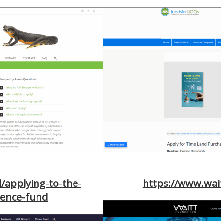
/applying-to-the-
https://www.wai
lience-fund