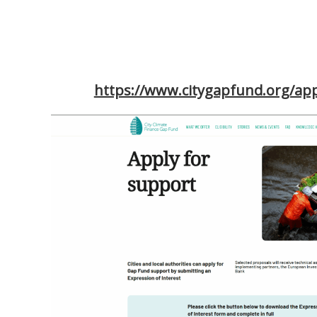
https://fundsforindividuals.fundsforngo
entries-expense-support-gra