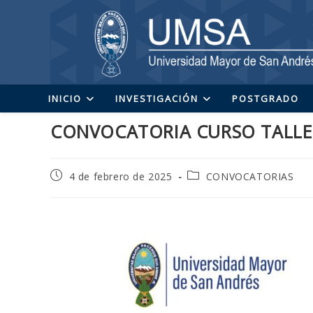
Ir
al
contenido
INICIO
INVESTIGACIÓN
POSTGRADO
CONVOCATORIA CURSO TALLER
Publicación
Categoría
4 de febrero de 2025
CONVOCATORIAS
de
de
la
la
entrada:
entrada: