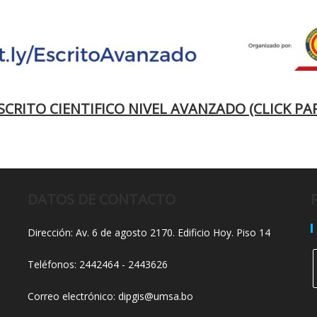
CRITO CIENTIFICO NIVEL AVANZADO (CLICK PA
DATOS DE CONTACTO
Dirección: Av. 6 de agosto 2170. Edificio Hoy. Piso 14
Teléfonos: 2442464 - 2443626
Correo electrónico: dipgis@umsa.bo