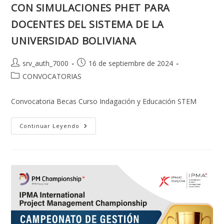
CON SIMULACIONES PHET PARA
DOCENTES DEL SISTEMA DE LA
UNIVERSIDAD BOLIVIANA
Autor
Publicación
srv_auth_7000
16 de septiembre de 2024
de
de
Categoría
CONVOCATORIAS
la
la
de
entrada:
entrada:
la
Convocatoria Becas Curso Indagación y Educación STEM
entrada:
BECAS
Continuar Leyendo
PARA
CURSO
DE
APRENDIZAJE
POR
INDAGACIÓN
Y
EDUCACIÓN
STEM
CON
SIMULACIONES
PHET
PARA
DOCENTES