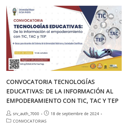
AGIL
DE
PROYECTO
BASADA
EN
PM2
Y
SCRUM
PARA
DOCENTES
E
INVESTIGADORES
DEL
SISTEMA
DE
LA
UNIVERSIDAD
BOLIVIANA
(SUB)
CONVOCATORIA TECNOLOGÍAS
EDUCATIVAS: DE LA INFORMACIÓN AL
EMPODERAMIENTO CON TIC, TAC Y TEP
Autor
Publicación
srv_auth_7000
18 de septiembre de 2024
de
de
Categoría
CONVOCATORIAS
la
la
de