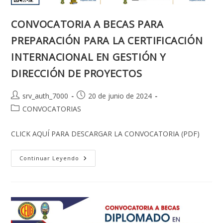
CONVOCATORIA A BECAS PARA
PREPARACIÓN PARA LA CERTIFICACIÓN
INTERNACIONAL EN GESTIÓN Y
DIRECCIÓN DE PROYECTOS
Autor
Publicación
srv_auth_7000
20 de junio de 2024
de
de
Categoría
CONVOCATORIAS
la
la
de
entrada:
entrada:
la
CLICK AQUÍ PARA DESCARGAR LA CONVOCATORIA (PDF)
entrada:
CONVOCATORIA
Continuar Leyendo
A
BECAS
PARA
PREPARACIÓN
PARA
LA
CERTIFICACIÓN
INTERNACIONAL
EN