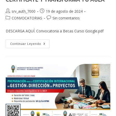
Autor
Publicación
srv_auth_7000
19 de agosto de 2024
de
de
Categoría
Comentarios
CONVOCATORIAS
Sin comentarios
la
la
de
de
entrada:
entrada:
la
la
DESCARGA AQUÍ. Convocatoria a Becas Curso Google.pdf
entrada:
entrada:
CONVOCATORIA
Continuar Leyendo
CERTIFICACIÓN
GOOGLE
PARA
DOCENTES
DEL
SISTEMA
DE
LA
UNIVERSIDAD
BOLIVIANA.
CERTIFÍCATE
Y
TRANSFORMA
TU
AULA