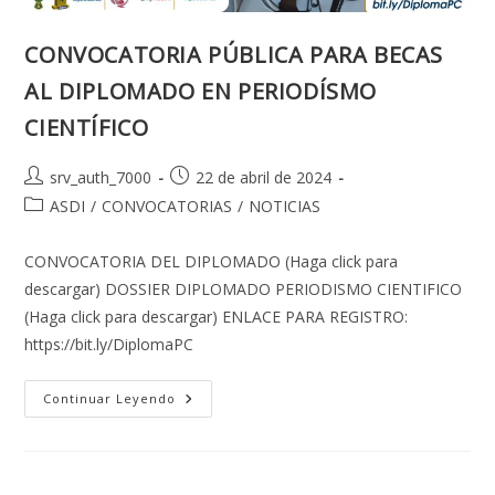
CONVOCATORIA PÚBLICA PARA BECAS
AL DIPLOMADO EN PERIODÍSMO
CIENTÍFICO
Autor
Publicación
srv_auth_7000
22 de abril de 2024
de
de
Categoría
ASDI
/
CONVOCATORIAS
/
NOTICIAS
la
la
de
entrada:
entrada:
la
CONVOCATORIA DEL DIPLOMADO (Haga click para
entrada:
descargar) DOSSIER DIPLOMADO PERIODISMO CIENTIFICO
(Haga click para descargar) ENLACE PARA REGISTRO:
https://bit.ly/DiplomaPC
CONVOCATORIA
Continuar Leyendo
PÚBLICA
PARA
BECAS
AL
DIPLOMADO
EN