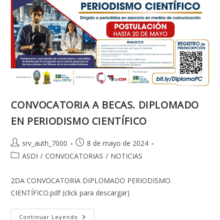
GESTIÓN
Y
DIRECCIÓN
DE
PROYECTOS
CONVOCATORIA A BECAS. DIPLOMADO
EN PERIODISMO CIENTÍFICO
Autor
Publicación
srv_auth_7000
8 de mayo de 2024
de
de
Categoría
ASDI
/
CONVOCATORIAS
/
NOTICIAS
la
la
de
entrada:
entrada:
la
2DA CONVOCATORIA DIPLOMADO PERIODISMO
entrada:
CIENTÍFICO.pdf (click para descargar)
CONVOCATORIA
Continuar Leyendo