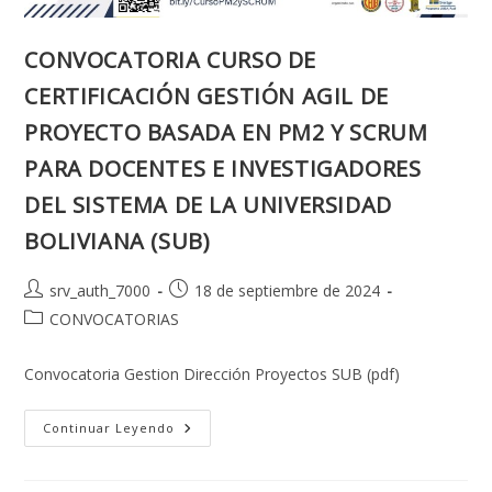
CONVOCATORIA CURSO DE
CERTIFICACIÓN GESTIÓN AGIL DE
PROYECTO BASADA EN PM2 Y SCRUM
PARA DOCENTES E INVESTIGADORES
DEL SISTEMA DE LA UNIVERSIDAD
BOLIVIANA (SUB)
Autor
Publicación
srv_auth_7000
18 de septiembre de 2024
de
de
Categoría
CONVOCATORIAS
la
la
de
entrada:
entrada:
la
Convocatoria Gestion Dirección Proyectos SUB (pdf)
entrada:
CONVOCATORIA
Continuar Leyendo
CURSO
DE
CERTIFICACIÓN
GESTIÓN