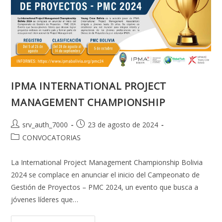
DEL
SISTEMA
DE
LA
UNIVERSIDAD
BOLIVIANA
IPMA INTERNATIONAL PROJECT
MANAGEMENT CHAMPIONSHIP
Autor
Publicación
srv_auth_7000
23 de agosto de 2024
de
de
Categoría
CONVOCATORIAS
la
la
de
entrada:
entrada:
la
La International Project Management Championship Bolivia
entrada:
2024 se complace en anunciar el inicio del Campeonato de
Gestión de Proyectos – PMC 2024, un evento que busca a
jóvenes líderes que…