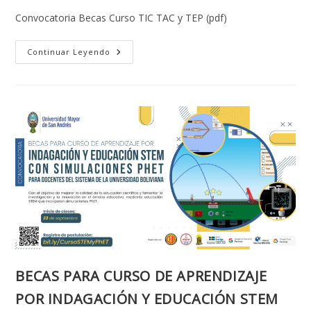
entrada:
entrada:
la
Convocatoria Becas Curso TIC TAC y TEP (pdf)
entrada:
CONVOCATORIA
Continuar Leyendo
TECNOLOGÍAS
EDUCATIVAS:
DE
LA
INFORMACIÓN
AL
EMPODERAMIENTO
CON
TIC,
TAC
Y
TEP
BECAS PARA CURSO DE APRENDIZAJE
POR INDAGACIÓN Y EDUCACIÓN STEM