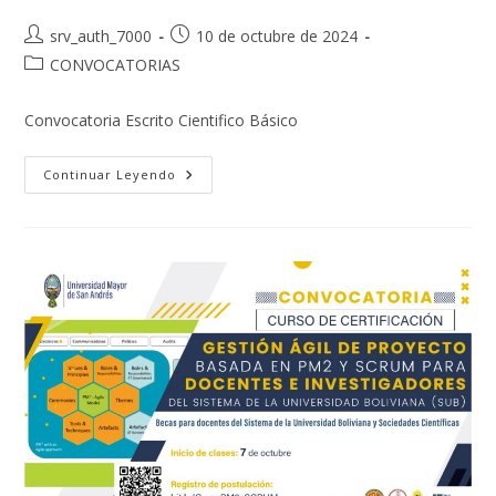
Autor
Publicación
srv_auth_7000
10 de octubre de 2024
de
de
Categoría
CONVOCATORIAS
la
la
de
entrada:
entrada:
la
Convocatoria Escrito Cientifico Básico
entrada:
CONVOCATORIA
Continuar Leyendo
CURSO
TALLER
ESCRITO
CIENTÍFICO
NIVEL
BÁSICO